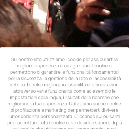
Sul nostro sito utilizziamo i cookie per assicurarti la
migliore esperienza di navigazione. I cookie ci
permettono di garantire le funzionalità fondamentali
per la sicurezza, la gestione della rete e l’accessibilità
del sito. I cookie migliorano l’usabilità e le prestazioni
attraverso varie funzionalità come ad esempio le
impostazioni della lingua, i risultati delle ricerche che
migliorano la tua esperienza. Utilizziamo anche cookie
di profilazione e marketing per permetterti di vivere
un’esperienza personalizzata. Cliccando sui pulsanti
puoi accettare tutti i cookie o, se desideri sapere di più