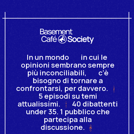
Basement C
In
un
mondo
in
cui
le
opinioni
sembrano
sempre
più
inconciliabili,
c’è
bisogno
di
tornare
a
confrontarsi,
per
davvero.
5
episodi
su
temi
attualissimi.
40
dibattenti
under
35.
1
pubblico
che
partecipa
alla
discussione.