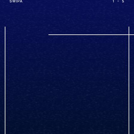
SWIPA
1
-
5