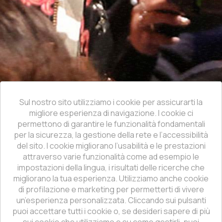
Sul nostro sito utilizziamo i cookie per assicurarti la
migliore esperienza di navigazione. I cookie ci
permettono di garantire le funzionalità fondamentali
per la sicurezza, la gestione della rete e l’accessibilità
del sito. I cookie migliorano l’usabilità e le prestazioni
attraverso varie funzionalità come ad esempio le
impostazioni della lingua, i risultati delle ricerche che
migliorano la tua esperienza. Utilizziamo anche cookie
di profilazione e marketing per permetterti di vivere
un’esperienza personalizzata. Cliccando sui pulsanti
puoi accettare tutti i cookie o, se desideri sapere di più