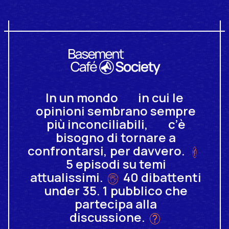
Basement C
In
un
mondo
in
cui
le
opinioni
sembrano
sempre
più
inconciliabili,
c’è
bisogno
di
tornare
a
confrontarsi,
per
davvero.
5
episodi
su
temi
attualissimi.
40
dibattenti
under
35.
1
pubblico
che
partecipa
alla
discussione.