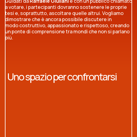
Guidati da
Raffaele Giuliani
e con un pubblico chiamato
a votare, i partecipanti dovranno sostenere le proprie
tesi e, soprattutto, ascoltare quelle altrui. Vogliamo
dimostrare che è ancora possibile discutere in
modo costruttivo, appassionato e rispettoso, creando
un ponte di comprensione tra mondi che non si parlano
più.
Salta galleria
Episodio 1
Passaggio 1 di 6
Uno spazio per confrontarsi
:
Libertà
Episodio 2
:
Futuro
Episodio 3
:
Woke culture
Episodio 4
:
Amore
Episodio 5
:
Meritocrazia