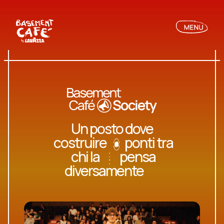
Basement Café S
Un posto
dove
costruire
ponti
tra
chi
la
pensa
diversamente